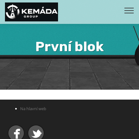
První blok
Na hlavní web